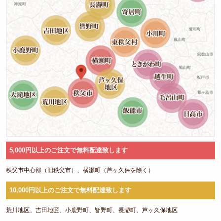
イベ
ント
法
事・
法要
観
光・
行楽
接
5,000円以上のご注文で無料配達致します
待・
秩父市中心部（旧秩父市）、横瀬町（芦ヶ久保を除く）
おも
10,000円以上のご注文で無料配達致します
てな
荒川地区、吉田地区、小鹿野町、皆野町、長瀞町、芦ヶ久保地区
し