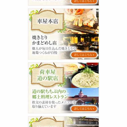
グ
車
屋
本
店
荷
車
屋
道
の
駅
店
秩
父