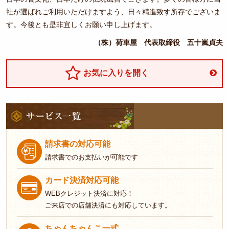
会席
社が選ばれご利用いただけますよう、日々精進致す所存でございま
す。今後とも是非宜しくお願い申し上げます。
膳
（株）荷車屋 代表取締役 五十嵐貞夫
和風
弁当
お気に入りを開く
洋風
弁当
サ
ー
お祝
ビ
い料
ス
請求書の対応可能
一
理
請求書でのお支払いが可能です
覧
寿
カード決済対応可能
司・
WEBクレジット決済に対応！
ご来店での店舗決済にも対応しています。
鉢
盛・
ちゃんちゃんこ一式