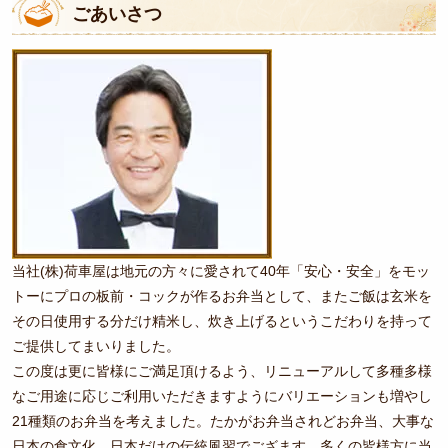
3,000
ごあいさつ
ご
～
意
見
4,000
も
円
お
4,000
聞
～
か
5,000
せ
円
く
当社(株)荷車屋は地元の方々に愛されて40年「安心・安全」をモッ
だ
5,000
トーにプロの板前・コックが作るお弁当として、またご飯は玄米を
さ
その日使用する分だけ精米し、炊き上げるというこだわりを持って
円～
い。
ご提供してまいりました。
お弁当ジ
この度は更に皆様にご満足頂けるよう、リニューアルして多種多様
ャンルか
なご用途に応じご利用いただきますようにバリエーションも増やし
21種類のお弁当を考えました。たかがお弁当されどお弁当、大事な
ら選ぶ
日本の食文化、日本だけの伝統風習でござます。多くの皆様方に当