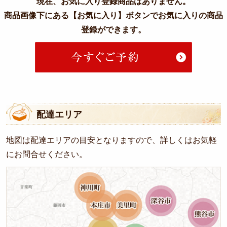
現在、お気に入り登録商品はありません。
商品画像下にある【お気に入り】ボタンでお気に入りの商品
ーンから
登録ができます。
選ぶ
お祭
り・
地域
行事
配達エリア
慶
地図は配達エリアの目安となりますので、詳しくはお気軽
事・
にお問合せください。
お祝
い
ロ
ケ・