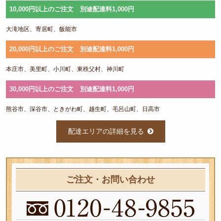
10,000円以上のご注文 別途配達料1,000円
会
議・
大滝地区、寄居町、飯能市
セミ
20,000円以上のご注文 別途配達料1,000円
ナー
本庄市、美里町、小川町、東秩父村、神川町
宴
30,000円以上のご注文 別途配達料1,000円
会・
熊谷市、深谷市、ときがわ町、越生町、毛呂山町、日高市
パー
配達エリアの詳細を見る
ティ
価格帯か
ら選ぶ
ご注文・お問い合わせ
～
999
円