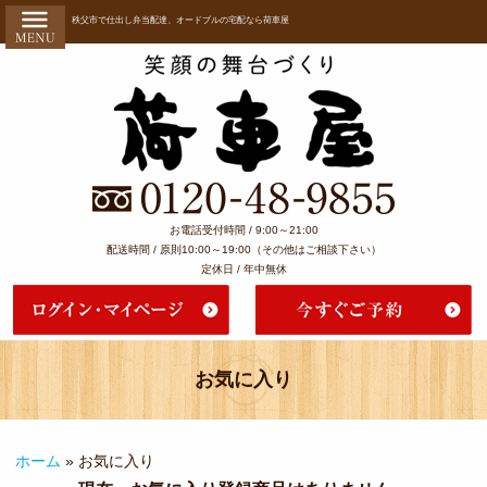
コ
HOME
秩父市で仕出し弁当配達、オードブルの宅配なら荷車屋
ン
荷車屋６
テ
ン
つのこだ
ツ
へ
わり
ス
会社概要
キ
ッ
よくある
お電話受付時間 / 9:00～21:00
プ
配送時間 / 原則10:00～19:00（その他はご相談下さい）
ご質問
定休日 / 年中無休
お客様の
声
ご注文方
お気に入り
法・配達
エリア
ホーム
»
お気に入り
ご利用シ