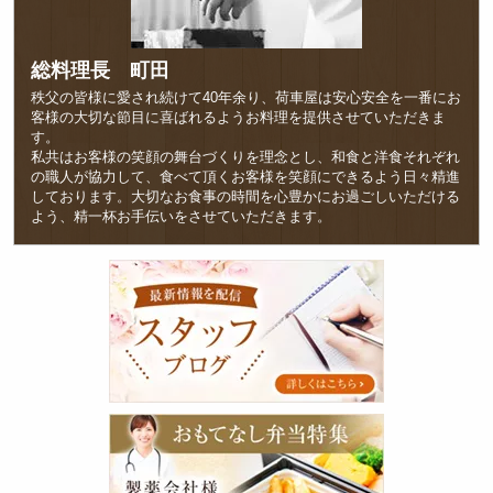
女性
向け
総料理長 町田
弁当
秩父の皆様に愛され続けて40年余り、荷車屋は安心安全を一番にお
客様の大切な節目に喜ばれるようお料理を提供させていただきま
無料
す。
私共はお客様の笑顔の舞台づくりを理念とし、和食と洋食それぞれ
サー
の職人が協力して、食べて頂くお客様を笑顔にできるよう日々精進
しております。大切なお食事の時間を心豊かにお過ごしいただける
ビス
よう、精一杯お手伝いをさせていただきます。
他
ス
商品一覧
タ
ッ
おすすめ
フ
ブ
弁当ラン
ロ
グ
キング
お
スタッフ
も
て
ブログ
な