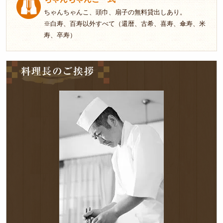
ちゃんちゃんこ、頭巾、扇子の無料貸出しあり。
オー
※白寿、百寿以外すべて（還暦、古希、喜寿、傘寿、米
ドブ
寿、卒寿）
ル
料
三得
理
長
オー
の
ドブ
ご
挨
ル
拶
単品
料理
ケー
タリ
ング