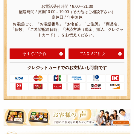
お電話受付時間 / 9:00～21:00
1,000
配送時間 / 原則10:00～19:00（その他はご相談下さい）
定休日 / 年中無休
～
お電話にて、「お電話番号」「お名前」「ご住所」「商品名」
「個数」「ご希望配達日時」「決済方法（現金、振込、クレジッ
1,500
トカード）」をお伝えください。
円
1,500
～
クレジットカードでのお支払いも可能です
2,000
円
2,000
～
皆
3,000
様
円
の