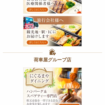
し
お知らせ
弁
当
特定商取
特
旅
集
引法に基
行
会
づく表記
社
様
サイトマ
へ
ップ
荷車屋グループ店
に
ぐ
る
ま
や
ダ
イ
ニ
ン