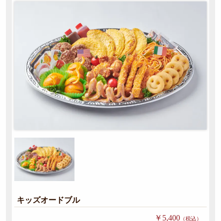
ーンから
選ぶ
お祭
り・
地域
行事
慶
事・
お祝
い
ロ
キッズオードブル
ケ・
￥5,400
（税込）