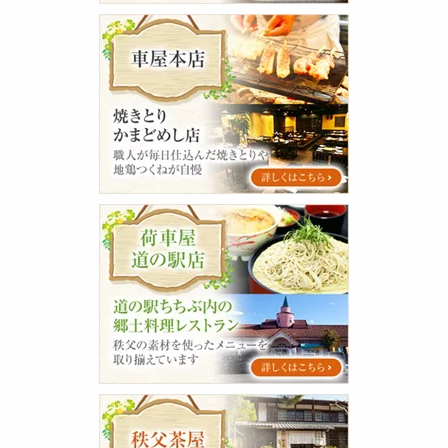
グ
車
屋
本
店
荷
車
屋
道
の
駅
店
秩
父
茶