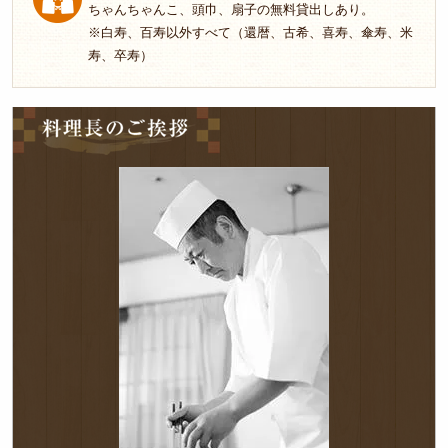
ちゃんちゃんこ、頭巾、扇子の無料貸出しあり。
※白寿、百寿以外すべて（還暦、古希、喜寿、傘寿、米
寿、卒寿）
料
理
長
の
ご
挨
拶