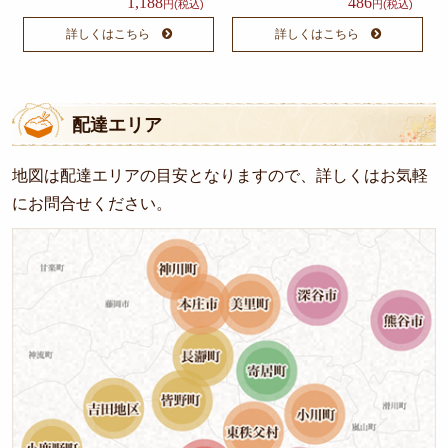
1,188
486
円(税込)
円(税込)
1,000
詳しくはこちら
詳しくはこちら
～
1,500
配達エリア
円
1,500
地図は配達エリアの目安となりますので、詳しくはお気軽
にお問合せください。
～
2,000
円
2,000
～
3,000
円