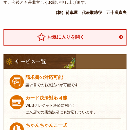
す。今後とも是非宜しくお願い申し上げます。
お知らせ
（株）荷車屋 代表取締役 五十嵐貞夫
特定商取
引法に基
づく表記
お気に入りを開く
サイトマ
ップ
サ
ー
ビ
ス
請求書の対応可能
一
請求書でのお支払いが可能です
覧
カード決済対応可能
WEBクレジット決済に対応！
ご来店での店舗決済にも対応しています。
ちゃんちゃんこ一式