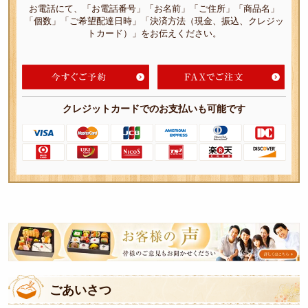
お電話にて、「お電話番号」「お名前」「ご住所」「商品名」
オー
「個数」「ご希望配達日時」「決済方法（現金、振込、クレジッ
トカード）」をお伝えください。
ドブ
ル
三得
クレジットカードでのお支払いも可能です
オー
ドブ
ル
単品
料理
皆
ケー
様
タリ
の
ング
ごあいさつ
ご