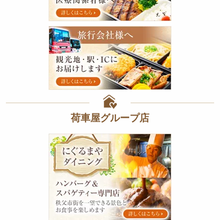
弁
当
特
旅
集
行
会
社
様
へ
荷車屋グループ店
に
ぐ
る
ま
や
ダ
イ
ニ
ン