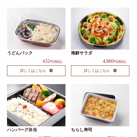
会
議・
セミ
ナー
宴
うどんパック
海鮮サラダ
会・
432
4,860
円(税込)
円(税込)
パー
詳しくはこちら
詳しくはこちら
ティ
価格帯か
ら選ぶ
～
999
ハンバーグ弁当
ちらし寿司
円