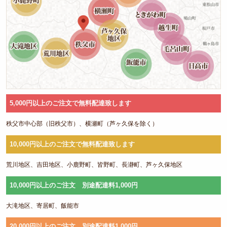
3,000
～
4,000
円
4,000
～
5,000円以上のご注文で無料配達致します
5,000
秩父市中心部（旧秩父市）、横瀬町（芦ヶ久保を除く）
円
10,000円以上のご注文で無料配達致します
5,000
円～
荒川地区、吉田地区、小鹿野町、皆野町、長瀞町、芦ヶ久保地区
お弁当ジ
10,000円以上のご注文 別途配達料1,000円
ャンルか
大滝地区、寄居町、飯能市
ら選ぶ
20,000円以上のご注文 別途配達料1,000円