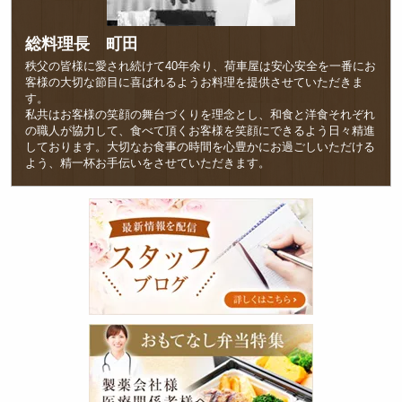
総料理長 町田
秩父の皆様に愛され続けて40年余り、荷車屋は安心安全を一番にお
客様の大切な節目に喜ばれるようお料理を提供させていただきま
す。
私共はお客様の笑顔の舞台づくりを理念とし、和食と洋食それぞれ
の職人が協力して、食べて頂くお客様を笑顔にできるよう日々精進
しております。大切なお食事の時間を心豊かにお過ごしいただける
よう、精一杯お手伝いをさせていただきます。
ス
タ
ッ
フ
ブ
ロ
グ
お
も
て
な
し