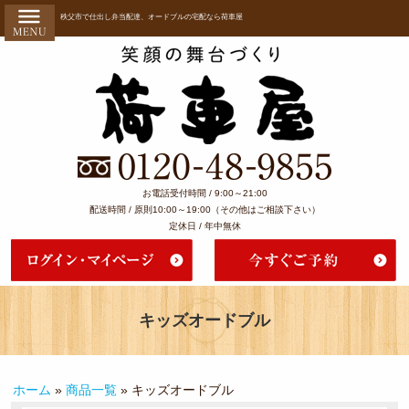
コ
HOME
秩父市で仕出し弁当配達、オードブルの宅配なら荷車屋
ン
荷車屋６
テ
ン
つのこだ
ツ
へ
わり
ス
会社概要
キ
ッ
よくある
お電話受付時間 / 9:00～21:00
プ
配送時間 / 原則10:00～19:00（その他はご相談下さい）
ご質問
定休日 / 年中無休
お客様の
声
ご注文方
キッズオードブル
法・配達
エリア
ホーム
»
商品一覧
»
キッズオードブル
ご利用シ