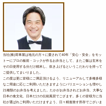
意
女性
見
向け
も
弁当
お
無料
聞
サー
か
ビス
せ
く
他
当社(株)荷車屋は地元の方々に愛されて40年「安心・安全」をモッ
だ
商品一覧
トーにプロの板前・コックが作るお弁当として、またご飯は玄米を
さ
その日使用する分だけ精米し、炊き上げるというこだわりを持って
おすすめ
い。
ご提供してまいりました。
弁当ラン
この度は更に皆様にご満足頂けるよう、リニューアルして多種多様
なご用途に応じご利用いただきますようにバリエーションも増やし
キング
21種類のお弁当を考えました。たかがお弁当されどお弁当、大事な
スタッフ
日本の食文化、日本だけの伝統風習でござます。多くの皆様方に当
ブログ
社が選ばれご利用いただけますよう、日々精進致す所存でございま