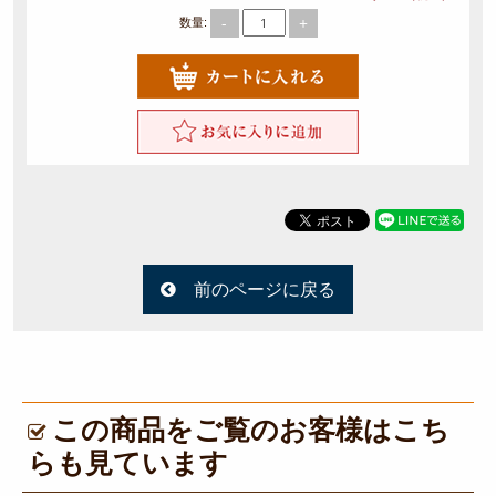
イベ
-
+
数量:
ント
法
事・
法要
観
光・
行楽
前のページに戻る
接
待・
おも
この商品をご覧のお客様はこち
てな
らも見ています
し