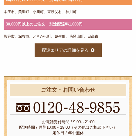
会席
本庄市、美里町、小川町、東秩父村、神川町
膳
30,000円以上のご注文 別途配達料1,000円
和風
熊谷市、深谷市、ときがわ町、越生町、毛呂山町、日高市
弁当
洋風
配達エリアの詳細を見る
弁当
お祝
い料
ご注文・お問い合わせ
理
寿
司・
お電話受付時間 / 9:00～21:00
鉢
配送時間 / 原則10:00～19:00（その他はご相談下さい）
定休日 / 年中無休
盛・