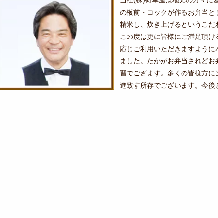
聞
の板前・コックが作るお弁当と
か
精米し、炊き上げるというこだ
せ
この度は更に皆様にご満足頂け
応じご利用いただきますように
く
ました。たかがお弁当されどお
だ
習でござます。多くの皆様方に
さ
進致す所存でございます。今後
い。