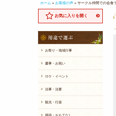
ホーム
»
お客様の声
»
サークル仲間での会食
お気に入りを開く
用
途
で
選
お祭り・地域行事
ぶ
慶事・お祝い
ロケ・イベント
法事・法要
観光・行楽
接待・おもてなし