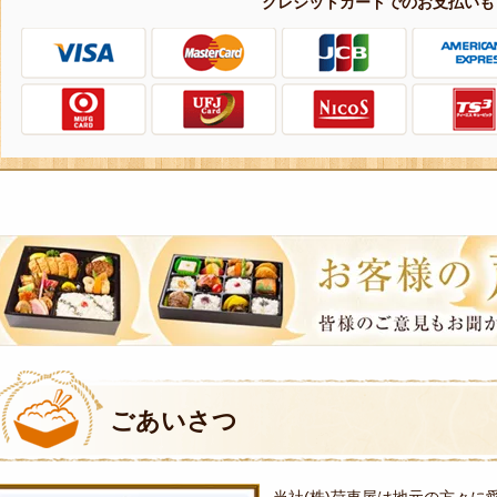
クレジットカードでのお支払いも
皆
様
の
ご
意
見
ごあいさつ
も
お
当社(株)荷車屋は地元の方々に