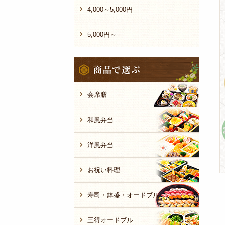
4,000～5,000円
5,000円～
商
品
で
選
会席膳
ぶ
和風弁当
洋風弁当
お祝い料理
寿司・鉢盛・オードブル
三得オードブル