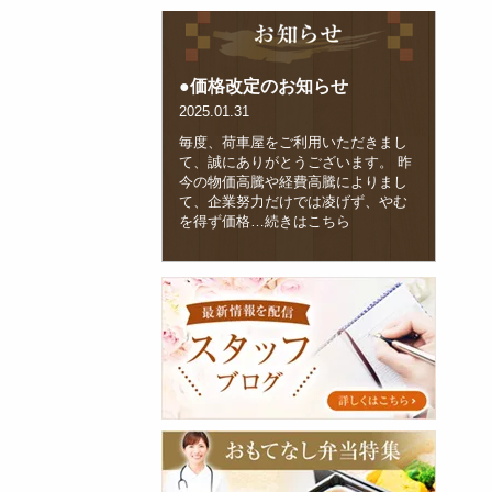
お
知
ら
せ-
価格改定のお知らせ
blog-
2025.01.31
毎度、荷車屋をご利用いただきまし
て、誠にありがとうございます。 昨
今の物価高騰や経費高騰によりまし
て、企業努力だけでは凌げず、やむ
を得ず価格
…続きはこちら
ス
タ
ッ
フ
ブ
ロ
グ
お
も
て