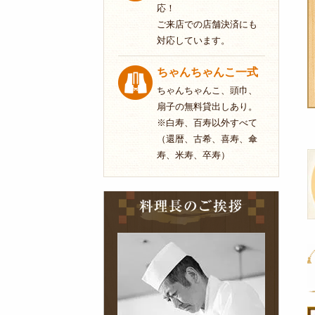
応！
ご来店での店舗決済にも
対応しています。
ちゃんちゃんこ一式
ちゃんちゃんこ、頭巾、
扇子の無料貸出しあり。
※白寿、百寿以外すべて
（還暦、古希、喜寿、傘
寿、米寿、卒寿）
料
理
長
の
ご
挨
拶