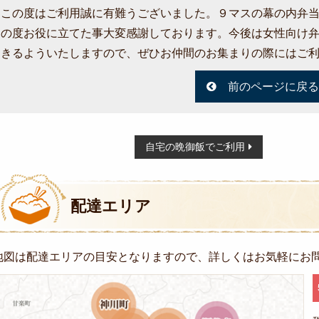
この度はご利用誠に有難うございました。９マスの幕の内弁
の度お役に立てた事大変感謝しております。今後は女性向け
きるよういたしますので、ぜひお仲間のお集まりの際にはご
前のページに戻る
投
自宅の晩御飯でご利用
稿
ナ
配達エリア
ビ
ゲ
地図は配達エリアの目安となりますので、詳しくはお気軽にお
ー
シ