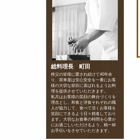
総料理長 町田
秩父の皆様に愛され続けて40年余
り、荷車屋は安心安全を一番にお客
様の大切な節目に喜ばれるようお料
理を提供させていただきます。
私共はお客様の笑顔の舞台づくりを
理念とし、和食と洋食それぞれの職
人が協力して、食べて頂くお客様を
笑顔にできるよう日々精進しており
ます。大切なお食事の時間を心豊か
にお過ごしいただけるよう、精一杯
お手伝いをさせていただきます。