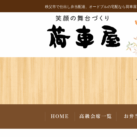
コ
秩父市で仕出し弁当配達、オードブルの宅配なら荷車屋
ン
テ
ン
ツ
へ
ス
キ
ッ
プ
当ジャンルから選ぶ
荷車屋６つのこだわり
よくあるご質問
ご注文方法